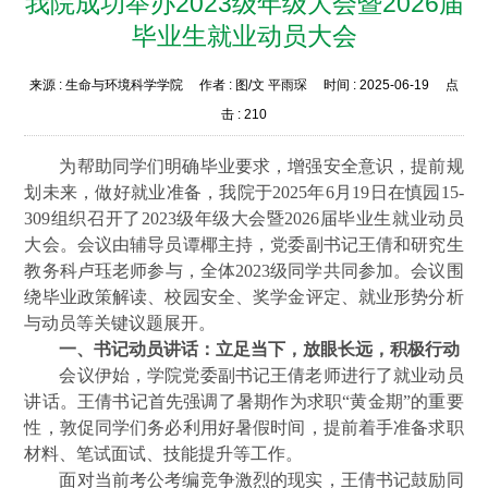
我院成功举办2023级年级大会暨2026届
毕业生就业动员大会
来源 :
生命与环境科学学院
作者 :
图/文 平雨琛
时间 :
2025-06-19
点
击 :
210
为帮助同学们明确毕业要求，增强安全意识，提前规
划未来，做好就业准备，我院于2025年6月19日在慎园15-
309组织召开了2023级年级大会暨2026届毕业生就业动员
大会。会议由辅导员谭椰主持，党委副书记王倩和研究生
教务科卢珏老师参与，全体2023级同学共同参加。会议围
绕毕业政策解读、校园安全、奖学金评定、就业形势分析
与动员等关键议题展开。
一、书记动员讲话：立足当下，放眼长远，积极行动
会议伊始，学院党委副书记王倩老师进行了就业动员
讲话。王倩书记首先强调了暑期作为求职“黄金期”的重要
性，敦促同学们务必利用好暑假时间，提前着手准备求职
材料、笔试面试、技能提升等工作。
面对当前考公考编竞争激烈的现实，王倩书记鼓励同