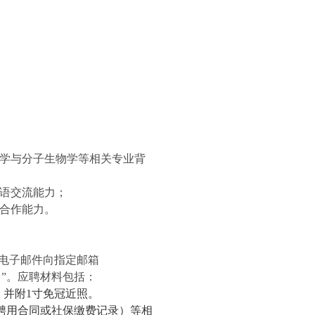
学与分子生物学等相关专业背
语交流能力
；
合作能力。
电子邮件向指定邮
箱
名
”
。应聘
材料包括：
，并附
1
寸免冠近照。
聘用合同或社保缴费记录）等相