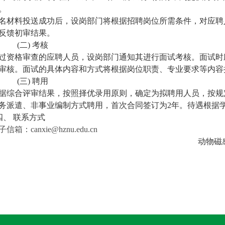
。
名材料投送成功后，设岗部门将根据招聘岗位所需条件
，
对
应聘
反馈初审结果。
(二)
考核
过
资格审查
的应聘
人员，设岗部门通知
其
进行
面试
考核。
面
试时
审核。
面试
的具体
内容和方式将根据岗位职责、专业要求等内容
(三)
聘用
据综合评审结果，按照择优录用原则，确定为拟聘用人员，按规
务派遣、非事业编制方式聘用，首次合同签订为
2
年。待遇根据
四、
联系方式
子信箱：
canxie@hznu.edu.cn
动物磁