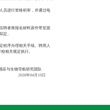
人员进行资格初审，
并
通过电
应聘者将报名材料原件带至面
拟定。
定程序办理相关手续。聘用人
学校相关规定执行。
感应与生物导航研究团队
2026
年
04
月
10
日