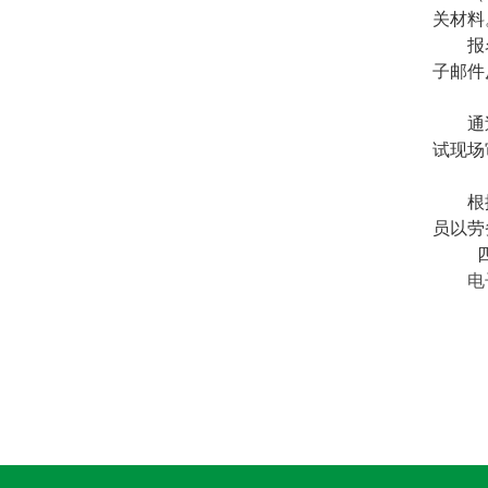
关材料
报
子邮件
通
试现场
根
员以劳
电