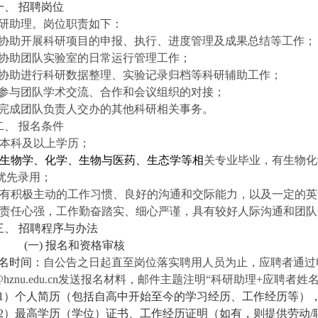
一、
招聘岗位
研助理。岗位职责如下：
协助开展科研项目的申报、执行、进度管理及成果总结等工作；
协助团队实验室的日常运行管理工作；
协助进行科研数据整理、实验记录归档等科研辅助工作；
参与团队学术交流、合作和会议组织的对接；
完成团队负责人交办的其他科研相关事务。
二、
报名条件
本科及以上学历；
生物学、化学
、
生物与医药、生态学
等相
关专业毕业
，有生物化
优先录用
；
有积极主动的工作习惯、良好的沟通和交际能力，以及一定的英
责任心强，工作勤奋踏实、细心严谨
，
具
有较好人际沟通和团队
三、
招聘程序与办法
(一)
报名和资格审核
名时间：
自公告之日起直至岗位落实聘用人员为止，应聘者通过
@hznu.edu.cn
发送报名材料，邮件主题注明
“
科研助理
+
应聘者姓
1
）个人简历（包括自高中开始至今的学习经历、工作经历等）
2
）最高学历（学位）证书、工作经历证明（如有，则提供劳动
/