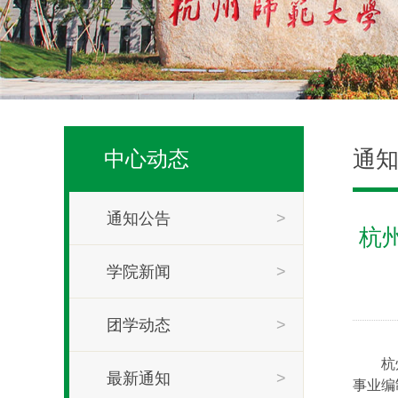
通
中心动态
通知公告
>
杭
学院新闻
>
团学动态
>
杭
最新通知
>
事业编