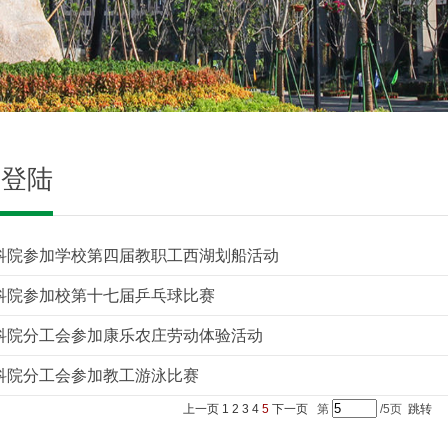
网登陆
科院参加学校第四届教职工西湖划船活动
科院参加校第十七届乒乓球比赛
科院分工会参加康乐农庄劳动体验活动
科院分工会参加教工游泳比赛
上一页
1
2
3
4
5
下一页
第
/5页
跳转