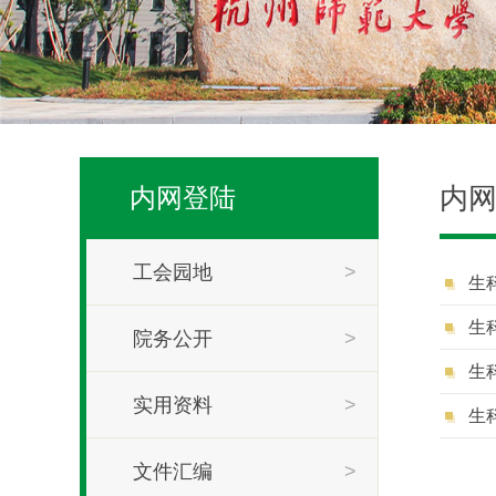
内
内网登陆
工会园地
>
生
生
院务公开
>
生
实用资料
>
生
文件汇编
>