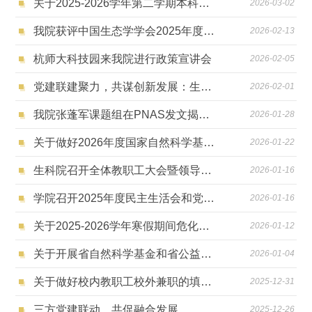
关于2025-2026学年第二学期本科实验教学试剂耗材采购申报通知
2026-03-02
我院获评中国生态学学会2025年度生态科普教育工作优秀单位
2026-02-13
杭师大科技园来我院进行政策宣讲会
2026-02-05
党建联建聚力，共谋创新发展：生科院2025年度课题组工作总结会走进科技园
2026-02-01
我院张蓬军课题组在PNAS发文揭示番茄防御烟粉虱及其传带双生病毒的新机制
2026-01-28
关于做好2026年度国家自然科学基金项目申报工作的通知
2026-01-22
生科院召开全体教职工大会暨领导班子和干部年度述职测评会
2026-01-16
学院召开2025年度民主生活会和党风廉政建设情况分析会
2026-01-16
关于2025-2026学年寒假期间危化品室暂停开放领用的通知
2026-01-12
关于开展省自然科学基金和省公益技术应用研究在研项目2025年度进展报告填报工作的通知
2026-01-04
关于做好校内教职工校外兼职的填报通知
2025-12-31
三方党建联动，共促融合发展
2025-12-26