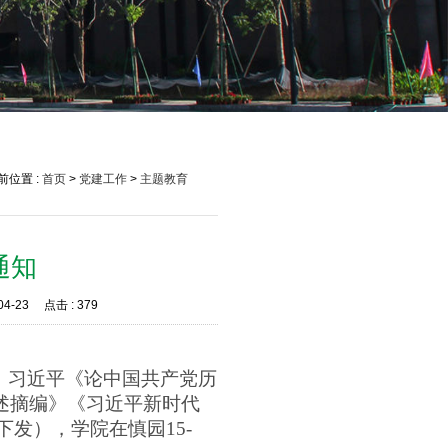
前位置 :
首页
>
党建工作
>
主题教育
通知
04-23
点击 :
379
：
习近平《
论
中国
共产党
历
述摘编
》《习近平
新时代
下发），学院在慎园15-