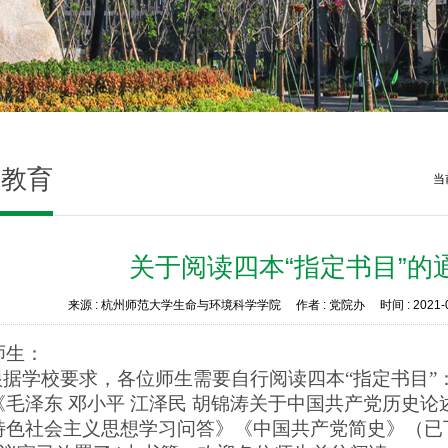
题教育
当
关于阅读四本“指定书目”的
来源 :
杭州师范大学生命与环境科学学院
作者 :
党院办
时间 :
2021-
师生：
学校要求，各位师生需要自行阅读四本
“
指定
书目”
《毛泽东 邓小平 江泽民 胡锦涛
关于中国共产党历史论
特色社会主义思想学习问答
》《中国
共产党简史
》（已