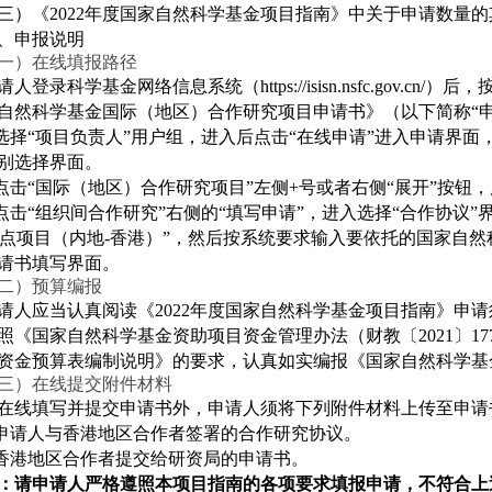
三）《2022年度国家自然科学基金项目指南》中关于申请数量
、申报说明
一）在线填报路径
请人登录科学基金网络信息系统（https://isisn.nsfc.gov.c
自然科学基金国际（地区）合作研究项目申请书》（以下简称“申
.选择“项目负责人”用户组，进入后点击“在线申请”进入申请界面
别选择界面。
.点击“国际（地区）合作研究项目”左侧+号或者右侧“展开”按钮
.点击“组织间合作研究”右侧的“填写申请”，进入选择“合作协议”界
重点项目（内地-香港）”，然后按系统要求输入要依托的国家自
请书填写界面。
二）预算编报
请人应当认真阅读《2022年度国家自然科学基金项目指南》申
照《国家自然科学基金资助项目资金管理办法（财教〔2021〕1
资金预算表编制说明》的要求，认真如实编报《国家自然科学基
三）在线提交附件材料
在线填写并提交申请书外，申请人须将下列附件材料上传至申请
.申请人与香港地区合作者签署的合作研究协议。
.香港地区合作者提交给研资局的申请书。
：请申请人严格遵照本项目指南的各项要求填报申请，不符合上