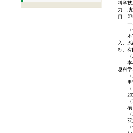
科学技
力，助
目，即
一
（
本
入、系
标、有
（
本
息科学
（
申
（
2
（
项
（
双
（