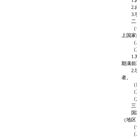
1
2
3
二
（
上国家
（
（
1
期满前
2
者。
（
（
（
三
国
（地区
（
（