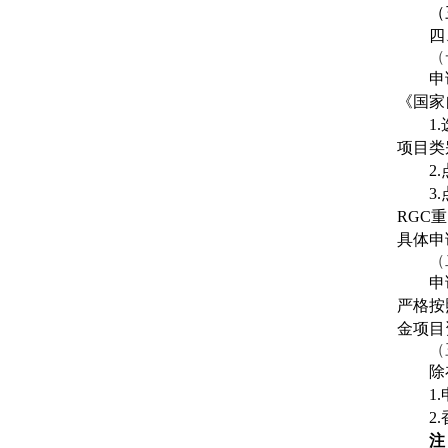
（
四
（
申
《国家
1
项目类
2
3
RGC
具体申
（
申
严格按
金项目
（
除
1
2
注