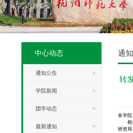
通
中心动态
通知公告
>
转
学院新闻
>
团学动态
>
各学院
根
最新通知
>
研资局