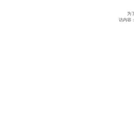
为
访内容