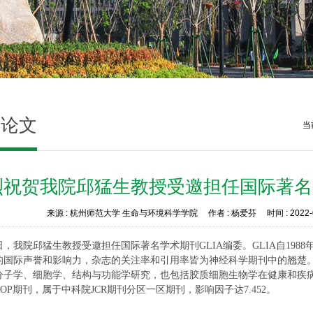
研论文
当
烈祝贺我院邱猛生教授受邀担任国际著名学
来源 :
杭州师范大学 生命与环境科学学院
作者 :
杨爱芬
时间 :
2022-
日，我院邱猛生教授受邀担任国际著名学术期刊
GLIA
编委。
GLIA
自
1988
的国际声誉和影响力，杂志的关注率和引用率皆为神经科学期刊中的翘楚
分子学、细胞学、结构与功能学研究，也包括胶质细胞生物学在健康和疾
OP
期刊，属于中科院
JCR
期刊分区一区期刊，影响因子达
7.452
。