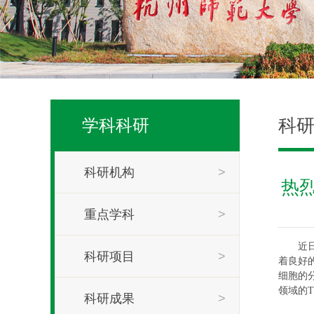
科
学科科研
科研机构
>
热
重点学科
>
近
科研项目
>
着良好
细胞的
领域的
T
科研成果
>