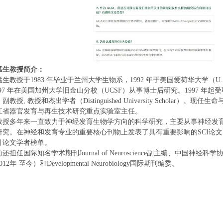
猛生教授简介：
猛生教授于
1983
年毕业于兰州大学生物系，
1992
年于美国爱荷华大学（
U
97
年在美国加州大学旧金山分校（
UCSF
）从事博士后研究。
1997
年起受
、副教授
,
教授和杰出学者（
Distinguished University Scholar
）。现任生命
江省器官发育与再生技术研究重点实验室主任。
教授多年来一直致力于神经发育生物学方向的科学研究，主要从事神经发
研究。在神经和发育专业的重要核心刊物上发表了具有重要影响的
SCI
论文
引论文学者榜单。
前还担任国际知名学术期刊
Journal of Neuroscience
副主编、中国神经科学
012
年
-
至今）和
Developmental Neurobiology
国际期刊编委。