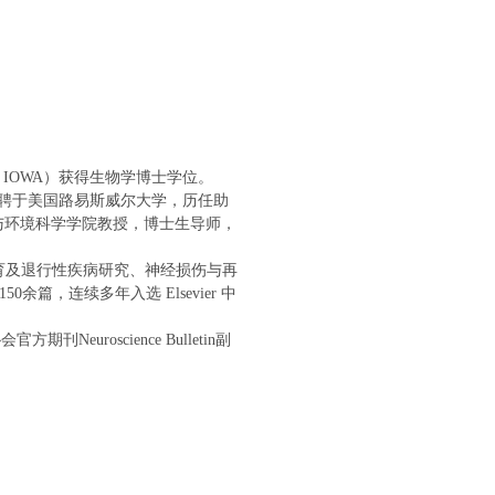
. IOWA
）获得生物学博士学位。
聘于美国路易斯威尔大学，历任助
与环境科学学院教授，博士生导师，
育及退行性疾病研究、神经损伤与再
150
余篇，连续多年入选
Elsevier
中
协会官方期刊
Neuroscience Bulletin
副