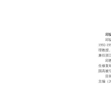
邱
邱
1992-19
理教授
兼任浙
邱
生修复
国高被
目
主编（
2