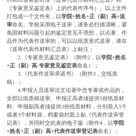
01和02请务必对应《送审代表作材料汇总表》和
《专家意见鉴定表》上的代表作序号）。以上文件
打包成一个文件夹，以
学院+姓名+正（副）高+送
审
命名。学校采用电子送审，请务必扫描清晰，避
免因材料问题引起的鉴定意见不理想，以论著、作
品作为代表作送审的，可以以纸质形式送审，请在
《送审代表作材料汇总表》上标注；
2.
《专家意见鉴定表》（附件2，以
学院+姓名
+正（副）高-专家意见鉴定表
命名）；
3.
《代表作送审承诺书》（附件3，交纸质
稿）；
4.
申报人员送审论文论著中含专著或作品的，
全部以纸质稿送审。申报正高者须提供5份纸质材
料、申报副高者须提供3份纸质材料，分别装入5个
或者3个材料袋，档案袋封面上贴《代表作送审登
记表》，并同时交此表的电子版（附件4，以
学院
+姓名+正（副）高
+
代表作送审登记表
命名）；