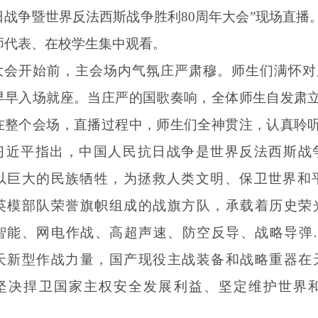
日战争暨世界反法西斯战争胜利80周年大会”现场直播
师代表、在校学生集中观看。
大会开始前，主会场内气氛庄严肃穆。师生们满怀对
早早入场就座。当庄严的国歌奏响，全体师生自发肃
在整个会场，直播过程中，师生们全神贯注，认真聆
习近平指出，中国人民抗日战争是世界反法西斯战
以巨大的民族牺牲，为拯救人类文明、保卫世界和平
英模部队荣誉旗帜组成的战旗方队，承载着历史荣
智能、网电作战、高超声速、防空反导、战略导弹
天新型作战力量，国产现役主战装备和战略重器在
坚决捍卫国家主权安全发展利益、坚定维护世界