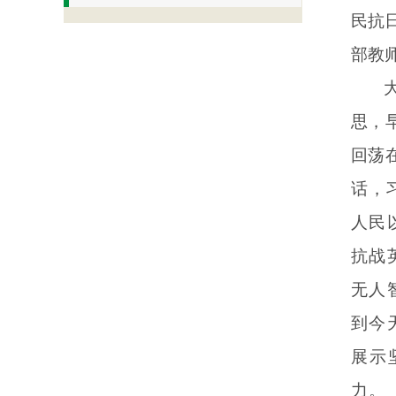
民抗
部教
思，
回荡
话，
人民
抗战
无人
到今
展示
力。