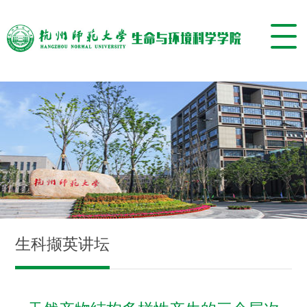
生科撷英讲坛