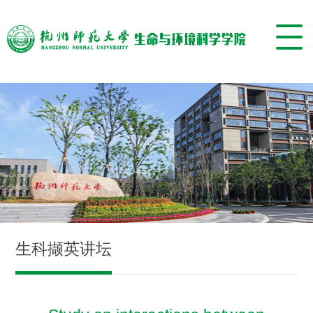
生科撷英讲坛