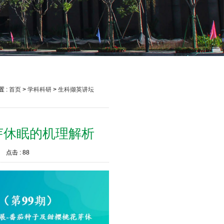
 :
首页
>
学科科研
>
生科撷英讲坛
芽休眠的机理解析
点击 :
88