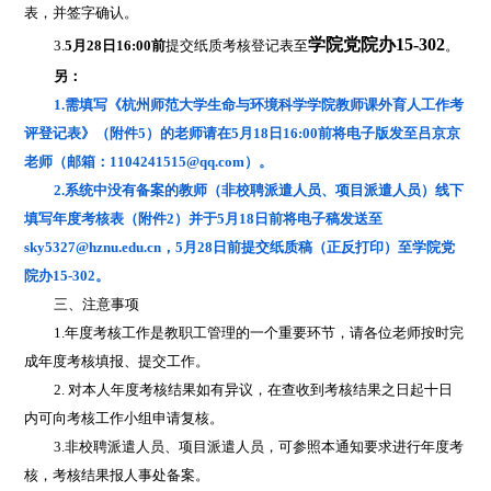
表，并签字确认。
学院党院办
15-302
3.
5
月
28
日
16:00
前
提交纸质考核登记表至
。
另：
1.
需填写《
杭州师范大学生命与环境科学学院教师课外育人工作考
评登记表》
（附件
5
）的老师请在
5
月
18
日
16:00
前将电子版发至吕京京
老师（
邮箱：
1104241515@qq.com
）。
2.
系统中没有备案的教师（非校聘派遣人员、项目派遣人员）线下
填写年度考核表（附件
2
）并于
5
月
18
日前将电子稿发送至
sky5327@hznu.edu.cn
，
5
月
28
日前提交纸质稿（正反打印）至学院党
院办
15-302
。
三、注意事项
1.
年度考核工作是教职工管理的一个重要环节，请各位老师按时完
成年度考核填报、提交工作。
2.
对本人年度考核结果如有异议，在查收到考核结果之日起十日
内可向考核工作小组申请复核。
3.
非校聘派遣人员、项目派遣人员，可参照本通知要求进行年度考
核，考核结果报人事处备案。