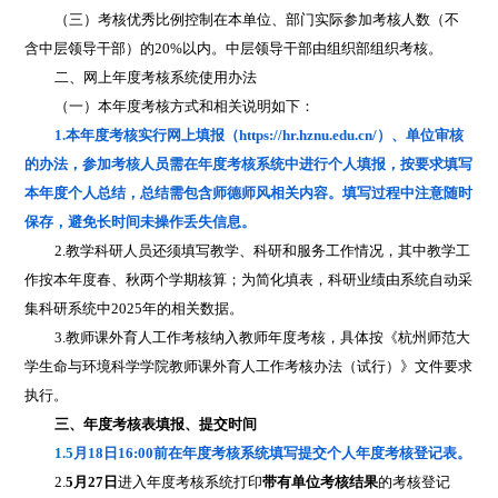
（三）考核优秀比例控制在本单位、部门实际参加考核人数（不
含中层领导干部）的
20%
以内。中层领导干部由组织部组织考核。
二、网上年度考核系统使用办法
（一）本年度考核方式和相关说明如下：
1.
本年度考核实行网上填报
（
https://hr.hznu.edu.cn/
）、单位审核
的办法，参加考核人员需在年度考核系统中进行个人填报，按要求填写
本年度个人总结，总结需包含师德师风相关内容。填写过程中注意随时
保存，避免长时间未操作丢失信息。
2.
教学科研人员还须填写教学、科研和服务工作情况，其中教学工
作按本年度春、秋两个学期核算；为简化填表，科研业绩由系统自动采
集科研系统中
2025
年的相关数据。
3.
教师课外育人工作考核纳入教师年度考核，
具体按《杭州师范大
学生命与环境科学学院教师课外育人工作考核办法（试行）》文件要求
执行。
三、年度考核表填报、提交时间
1.5
月
18
日
16:00
前在年度考核系统填写提交个人年度考核登记表。
2.
5
月
27
日
进入年度考核系统打印
带有单位考核结果
的考核登记