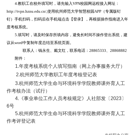
4.
教职工在校外填写时，请先输入
VPN
校园网远程接入网址：
http://tvpn.hznu.edu.cn/,
使用杭州师范大学智慧校园
APP
（专属版钉
钉）手机扫码，扫码后在手机端点击【登录】，再根据操作指南进入年
度考核系统。
5.
填写时，请及时保存所填内容，避免长时间不操作登出系统，建
议从
word
中复制年度总结至系统页面。
联系人：钱永生、戴文红，联系电话：
28865333
、
28868882
附件：
1.年度考核系统个人填写指南（网上办事服务大厅）
2.杭州师范大学教职工年度考核登记表
3.杭州师范大学生命与环境科学学院教师课外育人工
作考核办法（试行）
4.《事业单位工作人员考核规定》人社部发〔2023〕
6号
5.杭州师范大学生命与环境科学学院教师课外育人工
作考评登记表