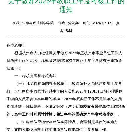
关于做好2025年教职工年度考核工作的
通知
来源 :
生命与环境科学学院
作者 :
党院办
时间 :
2026-05-15
点
击 :
544
各位老师：
根据杭州市人力社保局关于做好
2025
年度杭州市事业单位工作人
员考核工作的要求，现就做好我院
2025
年教职工年度考核有关事项通
知如下：
一、考核范围和考核办法
（一）凡受聘在岗的在编教职工、校聘编外人员均需参加年度考
核。本年度病事假累计超过半年的人员和
2025
年
12
月
31
日前办理退休
手续的人员不参加本年度的考核；
2025
年度实际工作不足半年的人员
参加考核，只写评语，不确定等次
（注：到我校前有其他单位工作经历
的，当年工作时间累计计算，超过半年的需确定本年度考核等次
）。
（二）各单位应结合本单位实际情况，合理制定具体的实施方
案，并由各单位考核工作小组负责实施本单位年度考核工作。