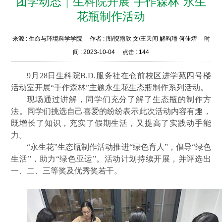
团学动态｜生科院开展“手作森林”永生
花瓶制作活动
来源 :
生命与环境科学学院
作者 :
图/倪雨欣 文/王天闻 解昀璠 何佳熠
时
间 :
2023-10-04
点击 :
144
9月28日生科院B.D.服务社在仓前校区进学苑四号楼
活动室开展“手作森林”主题永生花生态瓶制作系列活动。
现场通过讲解，同学们充分了解了生态瓶的制作方
法。同学们挑选自己喜爱的纷纷表示此次活动内容有趣，
既增长了知识，充实了假期生活，又提高了实践动手能
力。
“永生花”生态瓶制作活动推进“绿色育人”，倡导“绿色
生活”，助力“绿色亚运”。活动计划持续开展，并评选出
一、二、三等奖及优秀奖若干。