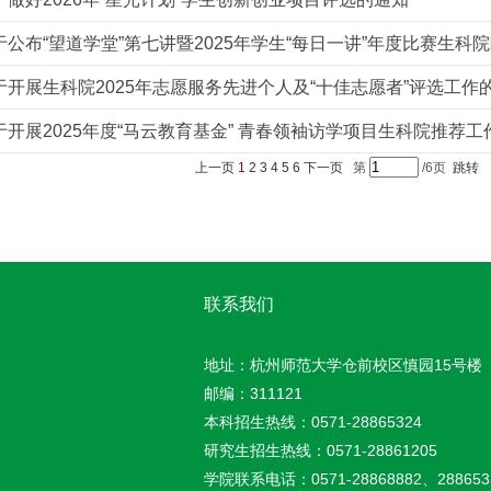
于开展生科院2025年志愿服务先进个人及“十佳志愿者”评选工作
于开展2025年度“马云教育基金” 青春领袖访学项目生科院推荐工
上一页
1
2
3
4
5
6
下一页
第
/6页
跳转
联系我们
地址：杭州师范大学仓前校区慎园15号楼
邮编：311121
本科招生热线：0571-28865324
研究生招生热线：0571-28861205
学院联系电话：0571-28868882、288653