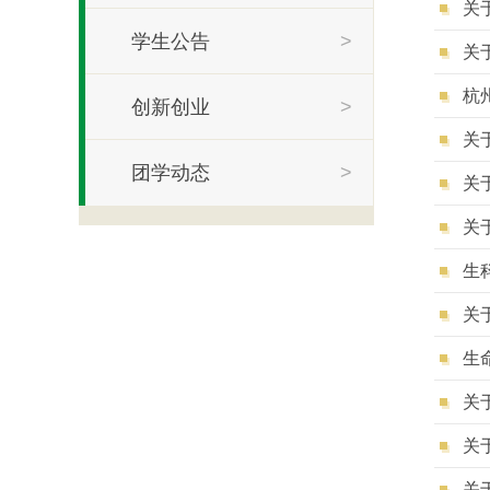
关
学生公告
>
杭
创新创业
>
关
团学动态
>
关
关
生
关
关
关