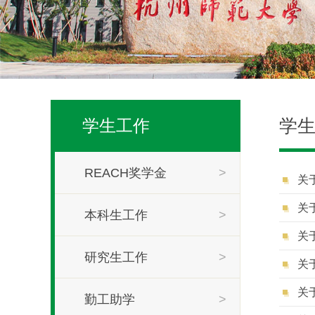
学
学生工作
REACH奖学金
>
关
关
本科生工作
>
关
研究生工作
>
关
关
勤工助学
>