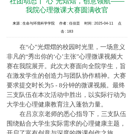
社团动态丨"心"光熠熠，创意领航——
我院心理微课大赛圆满收官
来源 :
生命与环境科学学院
作者 :
任佳芸
时间 :
2025-04-11
点
击 :
183
在
“心”光熠熠的校园时光里，一场意义
非凡的“秀出你的‘心’主张”心理微课视频大
赛
在我
院
展开。
此次大赛面向
全院学生，
旨
在激发学生的创造力与团队协作精神。大赛
要求提交时长为
5 - 8分钟的微课视频
。最终
三支队伍在本次活动中胜出，
以实际行动为
大学生心理健康教育注入蓬勃力量。
在吕京京老师的悉心指导下，
三支队伍
围绕贴合大学生实际需求的心理健康主题，
开启了富有创意与深度的微课创作之旅。