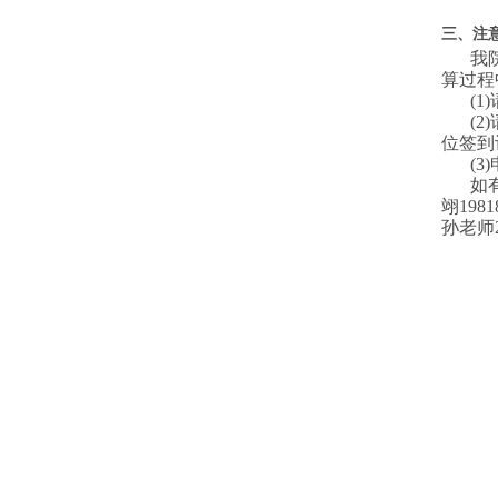
三、
注
我
算过程
(
(
位签到
(3
如
翊198
孙老师2