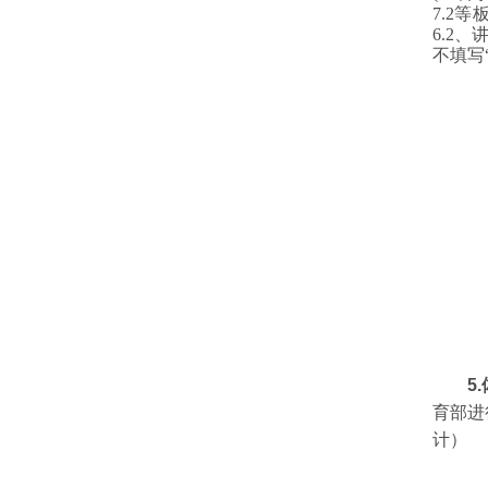
7.2
6.2
不填写
5
育部进
计）