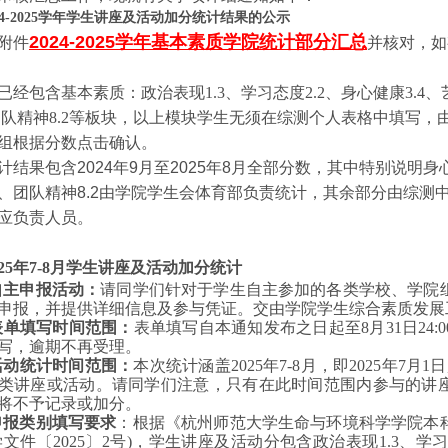
4-2025学年
学生讲座及活动加分统计结果的公示
2024-2025学年基本素质学院统计部分汇总
附件
并核对，如
已经包含基本素质：
政治表现1.3、学习态度2.2、身心健康3.4、艺术
、团队精神8.2等板块，以上模块学生无须在综测个人表格中填写
组根据分数点击确认。
计结果包含2024年9月至2025年8月全部分数，其中特别说明身心
、团队精神8.2由学院学生会体育部负责统计，其余部分由综测
应负责人员。
25年7
-8
月学生讲座及活动加分统计
.自主申报活动：
请同学们针对于学生自主参加的各类学校、学院
申报，并提供详细信息及参与凭证。交由学院学生综合素质发展
.表单填写时间范围：
表单填写自本通知发布之日起至8
月
31
日24
写，逾期不再受理。
.活动统计时间范围：
本次统计涵盖2025年7
-8
月，即2025年7
月1日
类讲座或活动。请同学们注意，只有在此时间范围内参与的讲
将不予记录或加分。
.申报类别填写要求
：根据《杭州师范大学生命与环境科学学院本
学文件〔2025〕2号)，学生讲座及活动分包含政治表现1.3、学