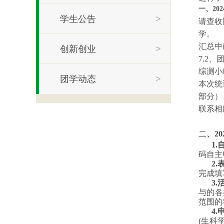
一、202
学生公告
>
请查收
学。
汇总中
创新创业
>
7.2
综测小
团学动态
>
本次统
部分）
联系相
二
、20
1
码自主
2
完成填
3
与的各
范围的
4
(生科