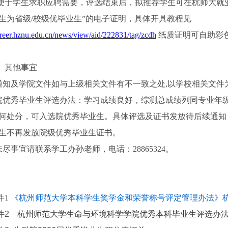
便于学生求职应聘需要，评选结束后，拟推荐学生可在杭师大就
生为省级/校级优毕业生”的电子证明，具体开具教程见
career.hznu.edu.cn/news/view/aid/222831/tag/zcdh
纸质证明可自助彩
、其他事宜
.通知及学院文件如与上级相关文件有不一致之处,以学校相关文件
.院优秀毕业生评选办法：学习成绩良好，综测总成绩列同专业年级
何处分，可入选院优秀毕业生。具体评选及证书发放待后续通知
生不再发放院级优秀毕业生证书。
.未尽事宜请联系学工办孙老师，电话：28865324。
件1
《杭州师范大学本科学生奖学金和荣誉称号评定管理办法》杭师大学
件2
杭州师范大学生命与环境科学学院优秀本科毕业生评选办