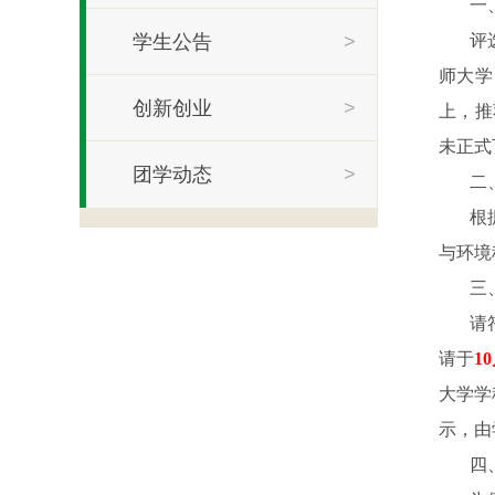
一
学生公告
>
评
师大学
创新创业
>
上，推
未正式
团学动态
>
二
根
与环境
三
请
请于
10
大学学
示，由
四