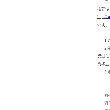
为
推荐该
http://
证明。
五
1
2
受过任
秀毕业
3
附
附