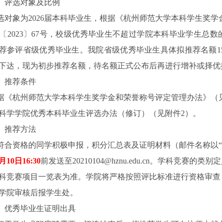
、评选对象及比例
选对象为2026届本科毕业生，根据《杭州师范大学本科学生奖
〔2023〕67号，校级优秀毕业生不超过学院本科毕业学生总数
荐参评省级优秀毕业生。
我院省级优秀毕业生具体拟推荐名额1
下达，现为初步推荐名额，待名额正式公布后再进行增补或择优
、推荐条件
据
《杭州师范大学本科学生奖学金和荣誉称号评定管理办法》
（
科学学院优秀本科毕业生评选办法（修订）（见附件2）。
、推荐方法
符合资格的同
学积极申报，积分汇总表及证明材料（邮件名称以“
月10日16:30
前发送至20210104@hznu.edu.cn。学科竞赛的类
科竞赛项目一览表为准。学院将严格按照评比标准进行资格审查
学院审核后报学生处。
、优秀毕业生证明出具